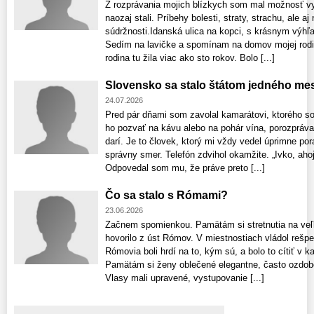
Z rozprávania mojich blízkych som mal možnosť vypo
naozaj stali. Príbehy bolesti, straty, strachu, ale aj
súdržnosti.Idanská ulica na kopci, s krásnym výh
Sedím na lavičke a spomínam na domov mojej rodi
rodina tu žila viac ako sto rokov. Bolo [...]
Slovensko sa stalo štátom jedného me
24.07.2026
Pred pár dňami som zavolal kamarátovi, ktorého s
ho pozvať na kávu alebo na pohár vína, porozpráva
darí. Je to človek, ktorý mi vždy vedel úprimne po
správny smer. Telefón zdvihol okamžite. „Ivko, aho
Odpovedal som mu, že práve preto [...]
Čo sa stalo s Rómami?
23.06.2026
Začnem spomienkou. Pamätám si stretnutia na veľ
hovorilo z úst Rómov. V miestnostiach vládol rešpe
Rómovia boli hrdí na to, kým sú, a bolo to cítiť v
Pamätám si ženy oblečené elegantne, často ozdobe
Vlasy mali upravené, vystupovanie [...]