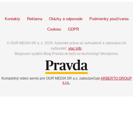
Kontakty
Reklama
Otázky a odpovede
Podmienky používania
Cookies
GDPR
© OUR MEDIA SR a. s. 2026. Autorské práva sú vyhradené a vykonáva ich
vydavateľ,
viac info
.
Blogovací systém Blog.Pravda.sk beží na technológií Wordpress.
Kompletný video servis pre OUR MEDIA SR a.s. zabezpečuje
ARBERTO GROUP
s.r.o.
.