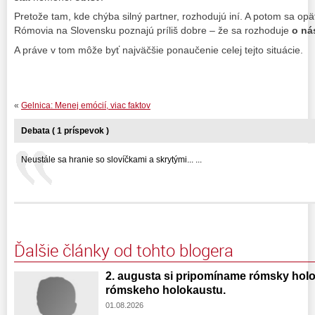
Pretože tam, kde chýba silný partner, rozhodujú iní. A potom sa opä
Rómovia na Slovensku poznajú príliš dobre – že sa rozhoduje
o ná
A práve v tom môže byť najväčšie ponaučenie celej tejto situácie.
«
Gelnica: Menej emócií, viac faktov
Debata ( 1 príspevok )
Neustále sa hranie so slovíčkami a skrytými... ...
Ďalšie články od tohto blogera
2. augusta si pripomíname rómsky hol
rómskeho holokaustu.
01.08.2026