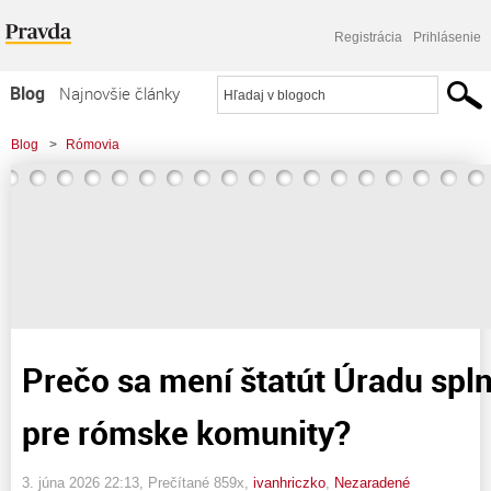
Registrácia
Prihlásenie
Blog
Najnovšie články
Najčítanejšie články
Blog
>
Rómovia
Najkomentovanejšie články
>
Prečo sa mení štatút Úradu splnomocnenca pre rómske komunity?
Zoznam blogov
Komerčné blogy
Prečo sa mení štatút Úradu sp
pre rómske komunity?
3. júna 2026 22:13
, Prečítané 859x,
ivanhriczko
,
Nezaradené