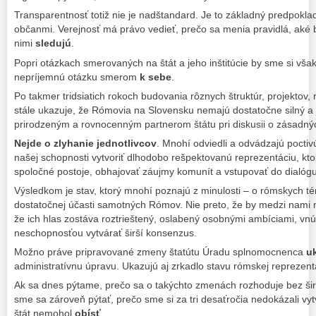
Transparentnosť totiž nie je nadštandard. Je to základný predpokl
občanmi. Verejnosť má právo vedieť, prečo sa menia pravidlá, aké b
nimi
sledujú
.
Popri otázkach smerovaných na štát a jeho inštitúcie by sme si však 
nepríjemnú otázku smerom
k sebe
.
Po takmer tridsiatich rokoch budovania rôznych štruktúr, projektov, 
stále ukazuje, že Rómovia na Slovensku nemajú dostatočne silný a j
prirodzeným a rovnocenným partnerom štátu pri diskusii o zásadný
Nejde o zlyhanie jednotlivcov
. Mnohí odviedli a odvádzajú poctiv
našej schopnosti vytvoriť dlhodobo rešpektovanú reprezentáciu, kt
spoločné postoje, obhajovať záujmy komunít a vstupovať do dialógu
Výsledkom je stav, ktorý mnohí poznajú z minulosti – o rómskych t
dostatočnej účasti samotných Rómov. Nie preto, že by medzi nami ne
že ich hlas zostáva roztrieštený, oslabený osobnými ambíciami, vn
neschopnosťou vytvárať širší konsenzus.
Možno práve pripravované zmeny štatútu Úradu splnomocnenca
u
administratívnu úpravu. Ukazujú aj zrkadlo stavu rómskej reprezen
Ak sa dnes pýtame, prečo sa o takýchto zmenách rozhoduje bez širše
sme sa zároveň pýtať, prečo sme si za tri desaťročia nedokázali vytvo
štát nemohol
obísť
.