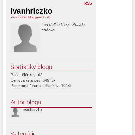
RSS
ivanhriczko
ivanhriczko.blog.pravda.sk
Len ďalšia Blog - Pravda
stránka
Štatistiky blogu
Počet článkov: 62
Celková čítanosť: 64973x
Priemerná čítanosť článkov: 1048x
Autor blogu
ivanhriczko
Kategórie