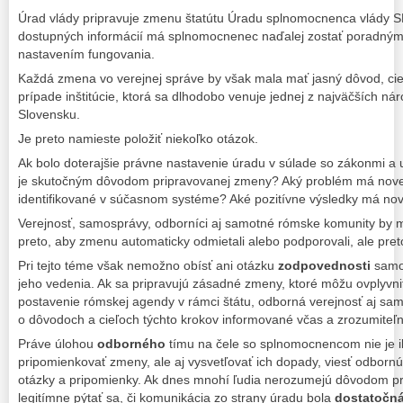
Úrad vlády pripravuje zmenu štatútu Úradu splnomocnenca vlády S
dostupných informácií má splnomocnenec naďalej zostať poradným
nastavením fungovania.
Každá zmena vo verejnej správe by však mala mať jasný dôvod, cieľ 
prípade inštitúcie, ktorá sa dlhodobo venuje jednej z najväčších n
Slovensku.
Je preto namieste položiť niekoľko otázok.
Ak bolo doterajšie právne nastavenie úradu v súlade so zákonmi a 
je skutočným dôvodom pripravovanej zmeny? Aký problém má novela
identifikované v súčasnom systéme? Aké pozitívne výsledky má nov
Verejnosť, samosprávy, odborníci aj samotné rómske komunity by 
preto, aby zmenu automaticky odmietali alebo podporovali, ale preto
Pri tejto téme však nemožno obísť ani otázku
zodpovednosti
samo
jeho vedenia. Ak sa pripravujú zásadné zmeny, ktoré môžu ovplyvni
postavenie rómskej agendy v rámci štátu, odborná verejnosť aj sa
o dôvodoch a cieľoch týchto krokov informované včas a zrozumiteľn
Práve úlohou
odborného
tímu na čele so splnomocnencom nie je i
pripomienkovať zmeny, ale aj vysvetľovať ich dopady, viesť odbornú 
otázky a pripomienky. Ak dnes mnohí ľudia nerozumejú dôvodom pr
legitímne pýtať sa, či komunikácia zo strany úradu bola
dostatočn